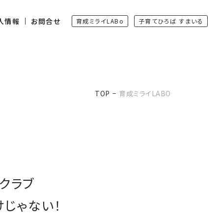
人情報
お問合せ
育成ミライLABo
子育てひろば すまいる
TOP
育成ミライLABO
クラブ
けじゃない！