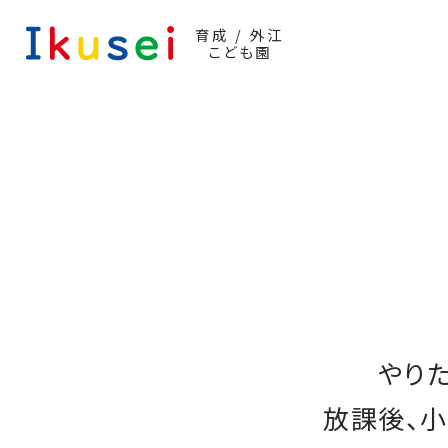
育成ミライLABO
育成 / 外江
こども園
やり
放課後、