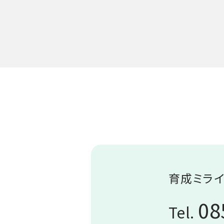
育成ミライ
08
Tel.