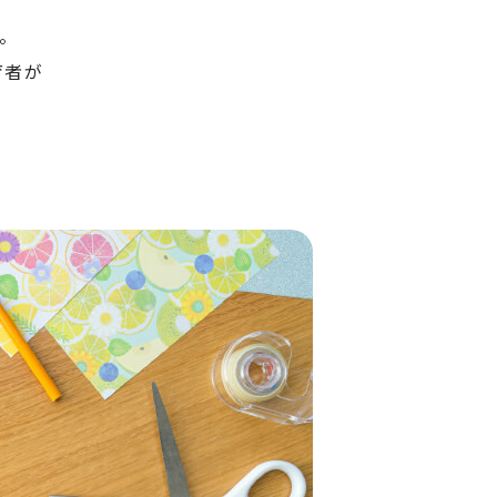
。
育者が