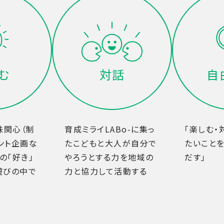
む
対話
自
味関心（制
育成ミライLABo-に集っ
「楽しむ・
ント企画な
たこどもと大人が自分で
たいことを
の「好き」
やろうとする力を地域の
だす」
遊びの中で
力と協力して活動する